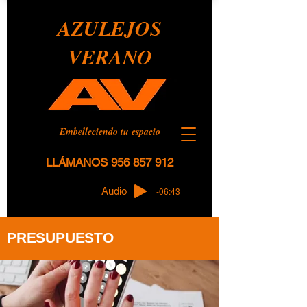
AZULEJOS
VERANO
Embelleciendo tu espacio
LLÁMANOS
956 857 912
Audio
-06:43
PRESUPUESTO