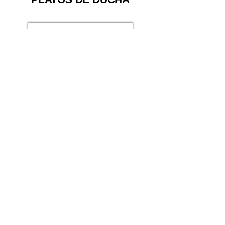
ENTRAR