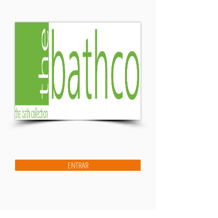
ENTRAR