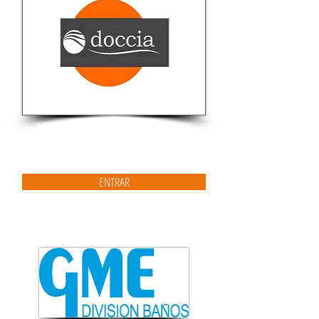
ENTRAR