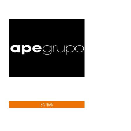
ENTRAR