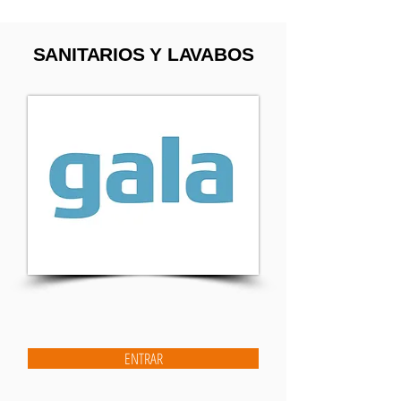
SANITARIOS Y LAVABOS
ENTRAR